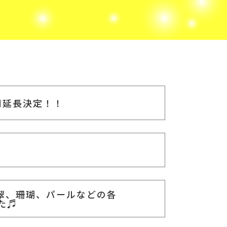
間延長決定！！
翠、珊瑚、パールなどの各
た♬