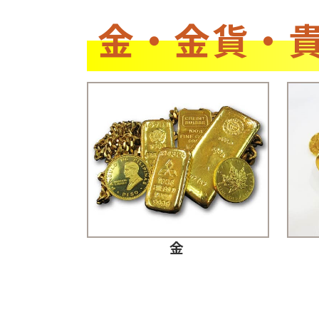
金・金貨・
金