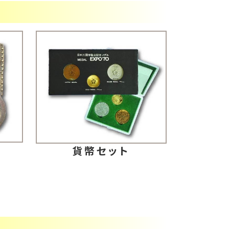
判
貨幣セット