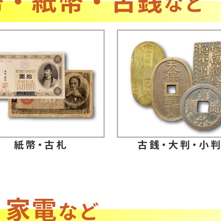
など
紙幣・古札
古銭・大判・小
・家電
など