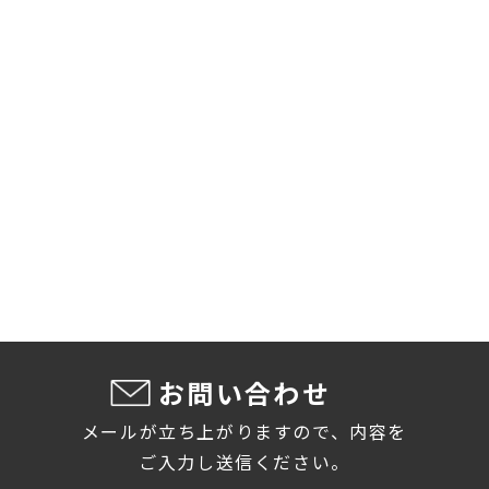
宝石
金
貴金属
国内外金貨
ブランド
ブランド
ブランド
ブランド
ダイヤ
勲章
紙幣
古銭
時計
バッグ
財布
食器
貨幣セット
切手
スマホ
PC
金銀メダル
小札
大判・小判
金券
香水
壊れた時計
テレカ
携帯電話
カメラ
絵画
楽器
コスメ
傷んだバッグ
銀製品
ブリキ玩具
鉄道模型
骨董品
お問い合わせ
メールが立ち上がりますので、内容を
ご入力し送信ください。