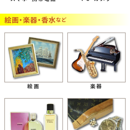
絵画・楽器・香水
など
楽器
絵画