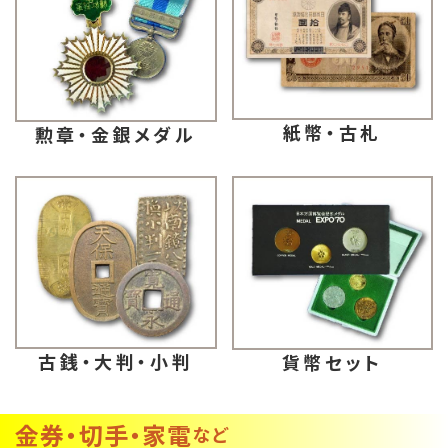
紙幣・古札
勲章・金銀メダル
古銭・大判・小判
貨幣セット
金券・切手・家電
など