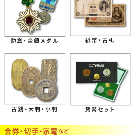
紙幣・古札
勲章・金銀メダル
古銭・大判・小判
貨幣セット
金券・切手・家電
など