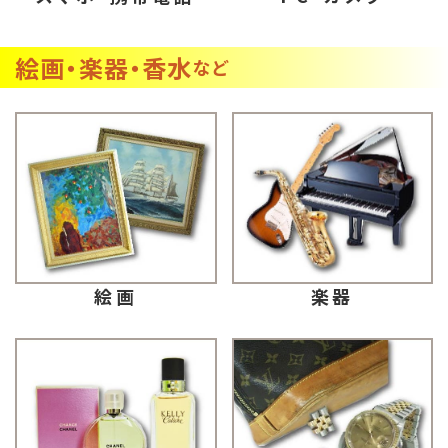
絵画・楽器・香水
など
楽器
絵画