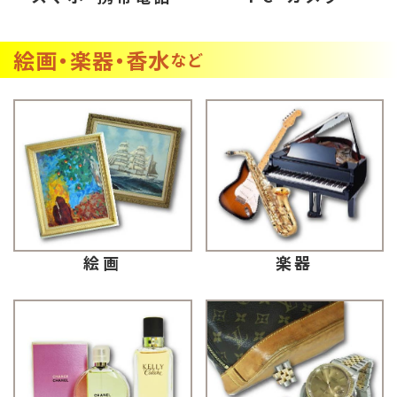
絵画・楽器・香水
など
楽器
絵画