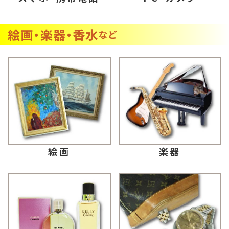
絵画・楽器・香水
など
楽器
絵画