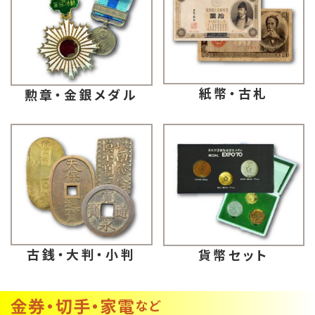
紙幣・古札
勲章・金銀メダル
古銭・大判・小判
貨幣セット
金券・切手・家電
など