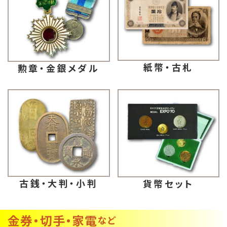
紙幣・古札
勲章・金銀メダル
古銭・大判・小判
貨幣セット
金券・切手・家電
など