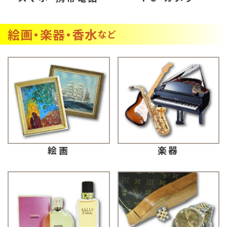
絵画・楽器・香水
など
楽器
絵画