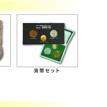
判
貨幣セット