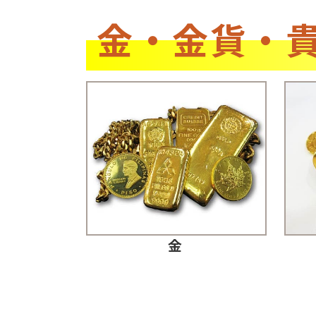
金・金貨・
金