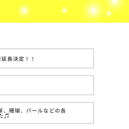
間延長決定！！
翠、珊瑚、パールなどの各
た♬