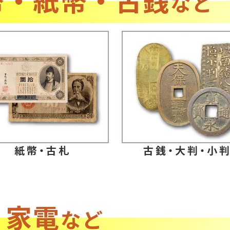
など
紙幣・古札
古銭・大判・小
・家電
など