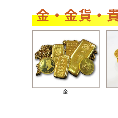
金・金貨・
金