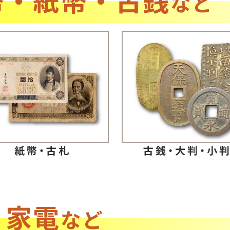
など
紙幣・古札
古銭・大判・小
・家電
など