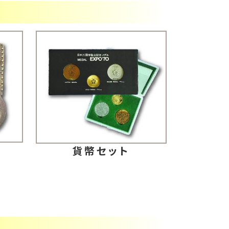
判
貨幣セット