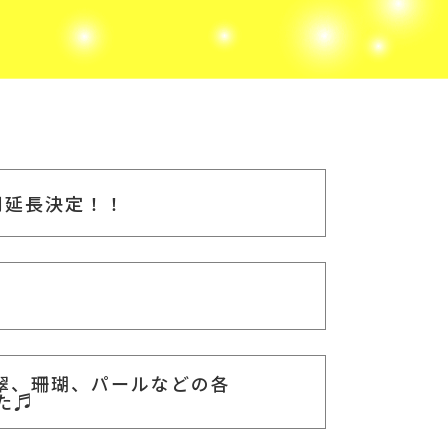
間延長決定！！
翠、珊瑚、パールなどの各
た♬