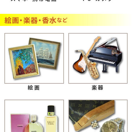
絵画・楽器・香水
など
楽器
絵画