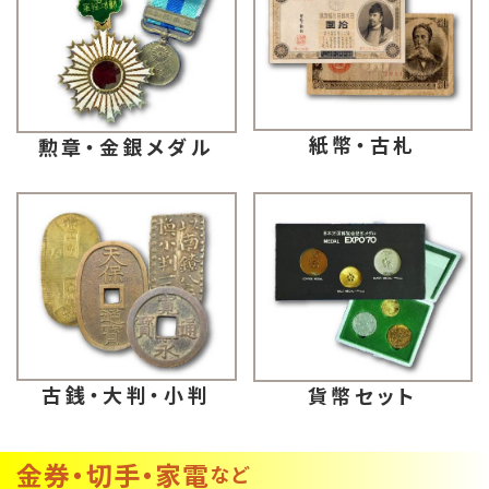
紙幣・古札
勲章・金銀メダル
古銭・大判・小判
貨幣セット
金券・切手・家電
など