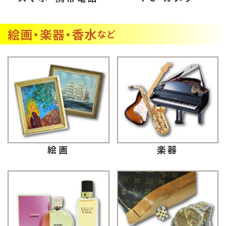
絵画・楽器・香水
など
楽器
絵画