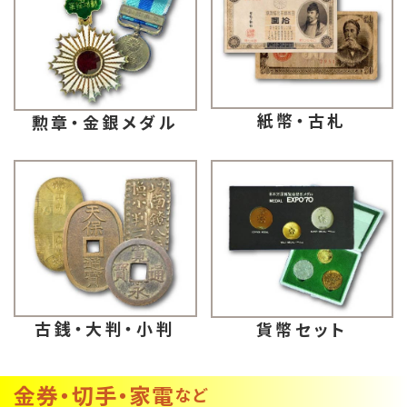
紙幣・古札
勲章・金銀メダル
古銭・大判・小判
貨幣セット
金券・切手・家電
など