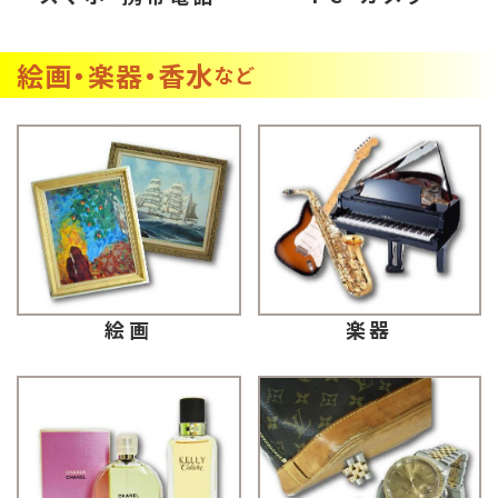
絵画・楽器・香水
など
楽器
絵画