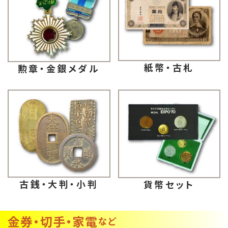
紙幣・古札
勲章・金銀メダル
古銭・大判・小判
貨幣セット
金券・切手・家電
など