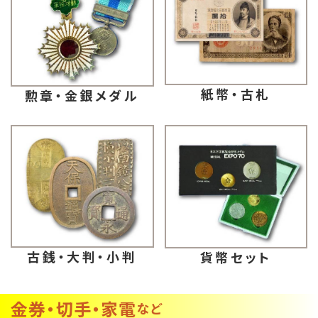
紙幣・古札
勲章・金銀メダル
古銭・大判・小判
貨幣セット
金券・切手・家電
など