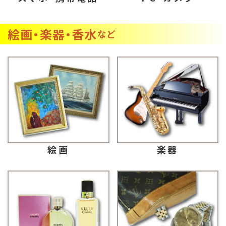
絵画・楽器・香水
など
楽器
絵画