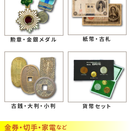
紙幣・古札
勲章・金銀メダル
古銭・大判・小判
貨幣セット
金券・切手・家電
など