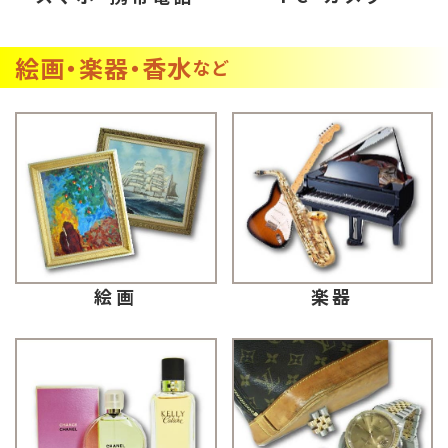
絵画・楽器・香水
など
楽器
絵画