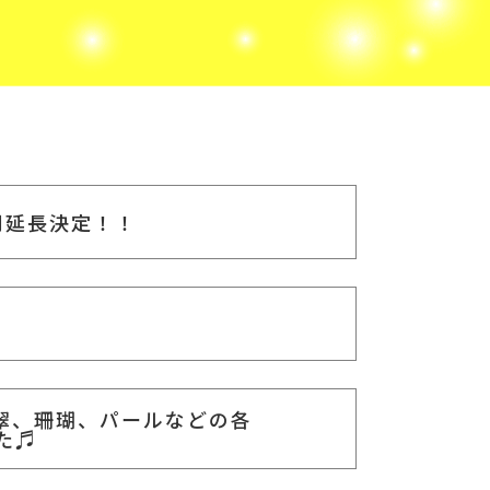
間延長決定！！
翠、珊瑚、パールなどの各
た♬