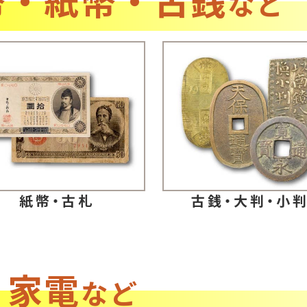
など
紙幣・古札
古銭・大判・小
・家電
など