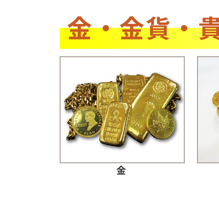
金・金貨・
金