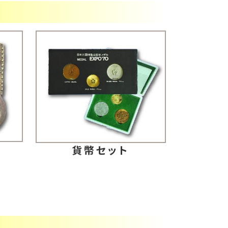
判
貨幣セット