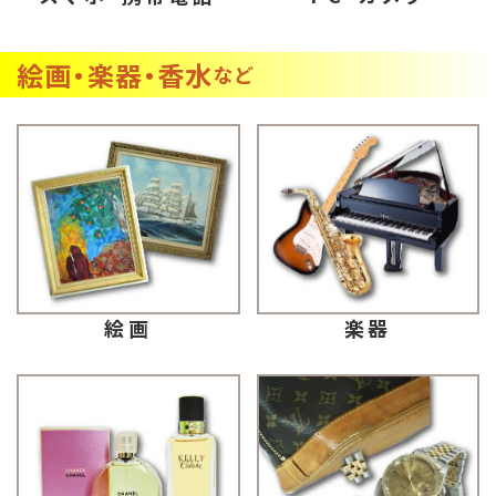
絵画・楽器・香水
など
楽器
絵画