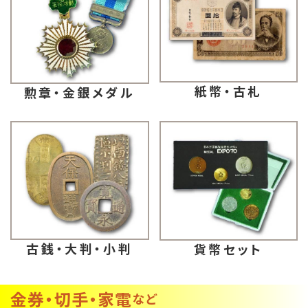
紙幣・古札
勲章・金銀メダル
古銭・大判・小判
貨幣セット
金券・切手・家電
など