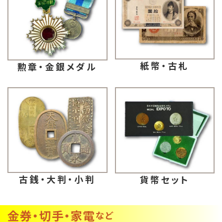
紙幣・古札
勲章・金銀メダル
古銭・大判・小判
貨幣セット
金券・切手・家電
など