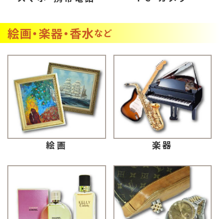
絵画・楽器・香水
など
楽器
絵画