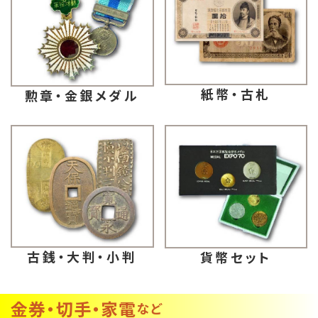
紙幣・古札
勲章・金銀メダル
古銭・大判・小判
貨幣セット
金券・切手・家電
など