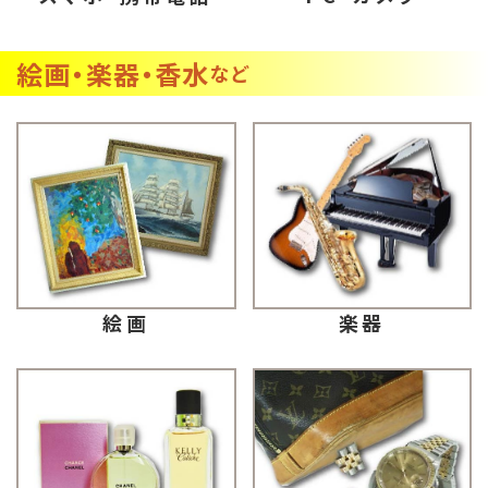
絵画・楽器・香水
など
楽器
絵画