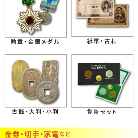
紙幣・古札
勲章・金銀メダル
古銭・大判・小判
貨幣セット
金券・切手・家電
など