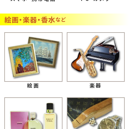
絵画・楽器・香水
など
楽器
絵画