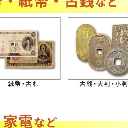
など
紙幣・古札
古銭・大判・小
・家電
など