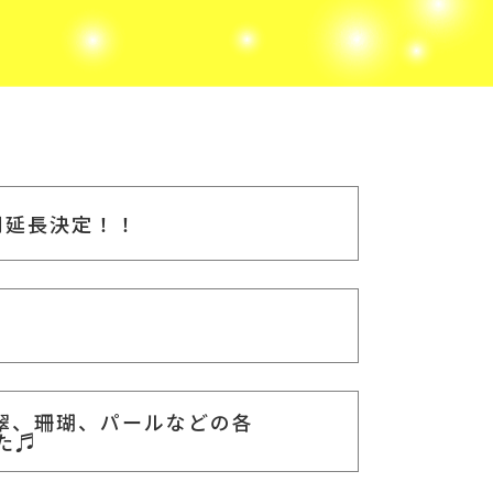
間延長決定！！
翠、珊瑚、パールなどの各
た♬