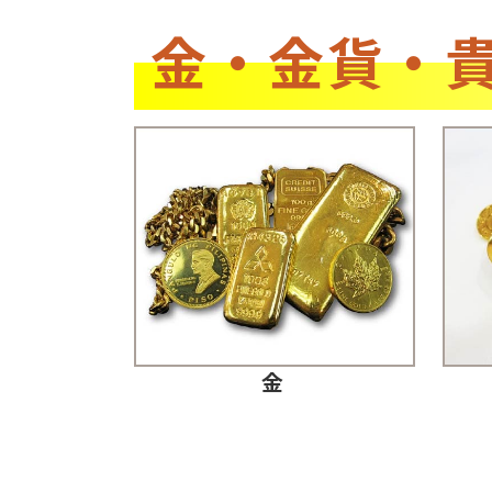
金・金貨・
金