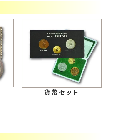
判
貨幣セット