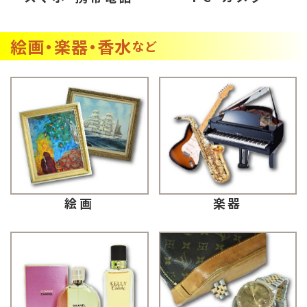
絵画・楽器・香水
など
楽器
絵画