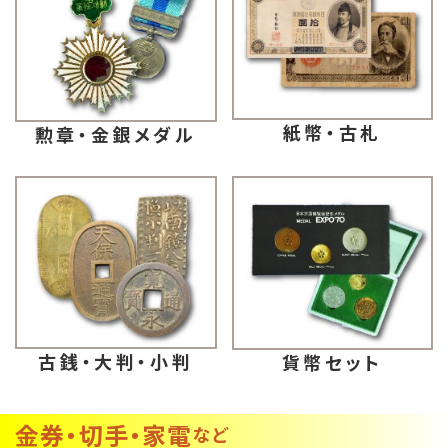
紙幣・古札
勲章・金銀メダル
古銭・大判・小判
貨幣セット
金券・切手・家電
など