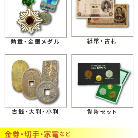
紙幣・古札
勲章・金銀メダル
古銭・大判・小判
貨幣セット
金券・切手・家電
など