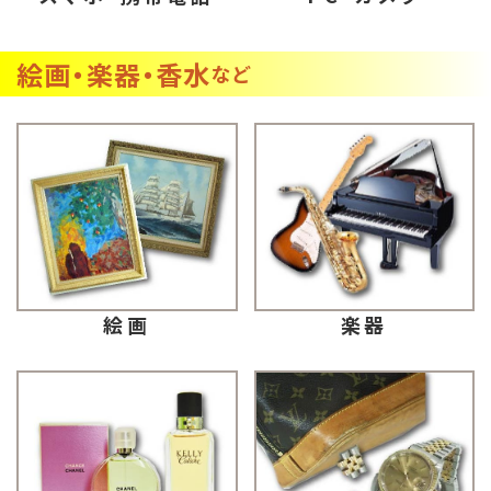
絵画・楽器・香水
など
楽器
絵画