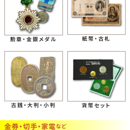
紙幣・古札
勲章・金銀メダル
古銭・大判・小判
貨幣セット
金券・切手・家電
など