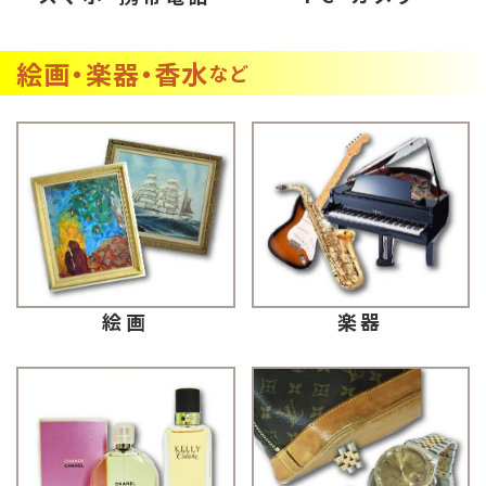
絵画・楽器・香水
など
楽器
絵画